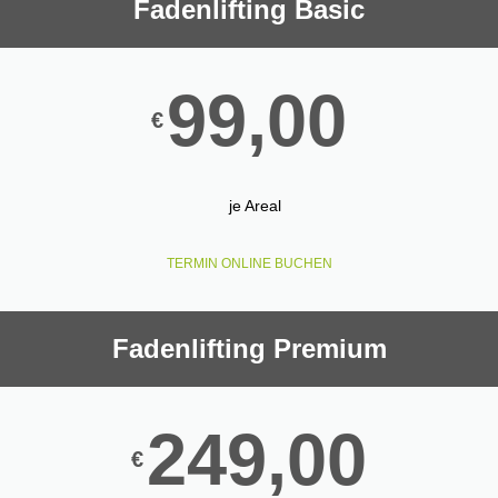
Fadenlifting Basic
99,00
€
je Areal
TERMIN ONLINE BUCHEN
Fadenlifting Premium
249,00
€