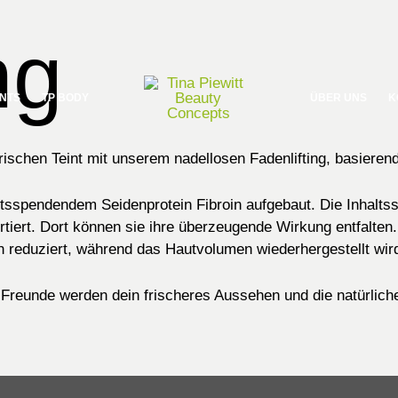
ng
NTS
TP BODY
ÜBER UNS
K
ischen Teint mit unserem nadellosen Fadenlifting, basieren
tsspendendem Seidenprotein Fibroin aufgebaut. Die Inhaltsst
tiert. Dort können sie ihre überzeugende Wirkung entfalten.
n reduziert, während das Hautvolumen wiederhergestellt wir
 Freunde werden dein frischeres Aussehen und die natürliche
Video abspielen